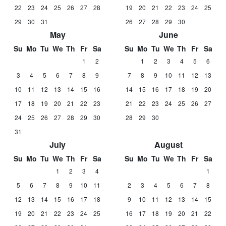
22
23
24
25
26
27
28
19
20
21
22
23
24
25
29
30
31
26
27
28
29
30
May
June
Su
Mo
Tu
We
Th
Fr
Sa
Su
Mo
Tu
We
Th
Fr
Sa
1
2
1
2
3
4
5
6
3
4
5
6
7
8
9
7
8
9
10
11
12
13
10
11
12
13
14
15
16
14
15
16
17
18
19
20
17
18
19
20
21
22
23
21
22
23
24
25
26
27
24
25
26
27
28
29
30
28
29
30
31
July
August
Su
Mo
Tu
We
Th
Fr
Sa
Su
Mo
Tu
We
Th
Fr
Sa
1
2
3
4
1
5
6
7
8
9
10
11
2
3
4
5
6
7
8
12
13
14
15
16
17
18
9
10
11
12
13
14
15
19
20
21
22
23
24
25
16
17
18
19
20
21
22